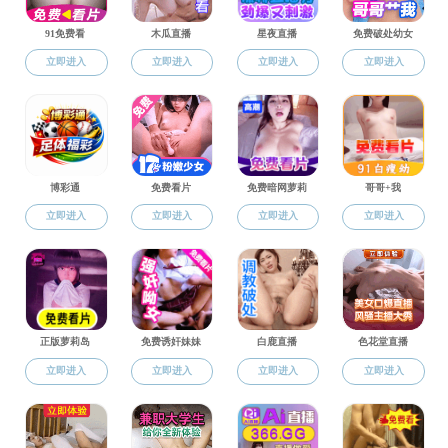
卢秉恒
李健