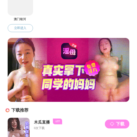
江志斌
戴晴华
王海涛