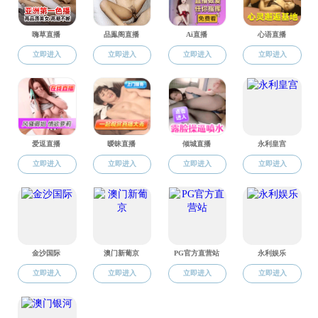
王耀华
陈云飞